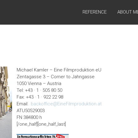
REFERENCE
ABOUT M
Michael Kamler – Eine Filmproduktion eU
Zentagasse 3 – Corner to Jahngasse
1050 Vienna – Austria
Tel: +43 · 1 · 505 80 50
Fax: +43 · 1 · 922 22 98
Email:
backoffice@EineFilmproduktion.at
ATU50529003
FN 384800 h
[/one_half][one_half_last]