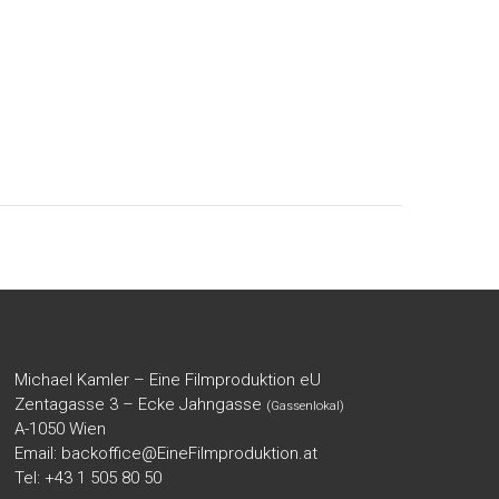
Michael Kamler – Eine Filmproduktion eU
Zentagasse 3 – Ecke Jahngasse
(Gassenlokal)
A-1050 Wien
Email:
backoffice@EineFilmproduktion.at
Tel: +43 1 505 80 50